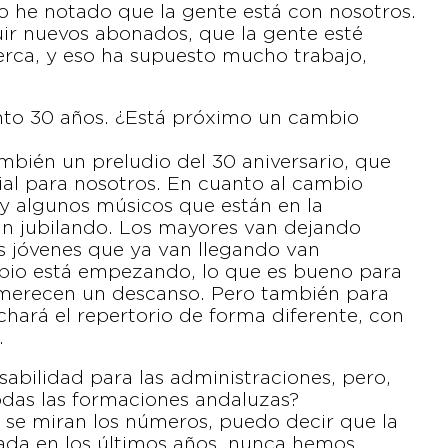
o he notado que la gente está con nosotros.
r nuevos abonados, que la gente esté
rca, y eso ha supuesto mucho trabajo,
nto 30 años. ¿Está próximo un cambio
ién un preludio del 30 aniversario, que
ial para nosotros. En cuanto al cambio
 algunos músicos que están en la
n jubilando. Los mayores van dejando
os jóvenes que ya van llegando van
bio está empezando, lo que es bueno para
 merecen un descanso. Pero también para
chará el repertorio de forma diferente, con
.
abilidad para las administraciones, pero,
odas las formaciones andaluzas?
Si se miran los números, puedo decir que la
ada en los últimos años, nunca hemos