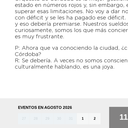
estado en números rojos y, sin embargo,
superar esas limitaciones. No voy a dar 
con déficit y se les ha pagado ese déficit
y eso debería premiarse. Nuestros sueldos
curiosamente, somos los que más conciert
es muy frustrante.
P: Ahora que va conociendo la ciudad, ¿cr
Córdoba?
R: Se debería. A veces no somos conscie
culturalmente hablando, es una joya.
EVENTOS EN AGOSTO 2026
11
27
28
29
30
31
1
2