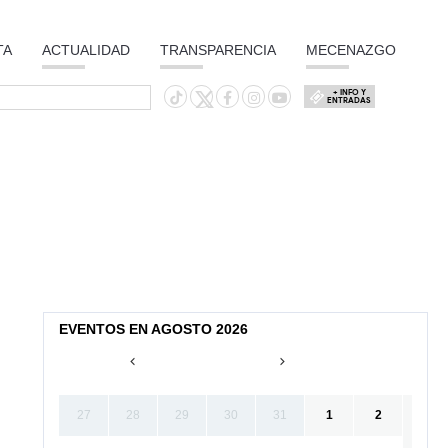
TA
ACTUALIDAD
TRANSPARENCIA
MECENAZGO
+ INFO Y
ENTRADAS
EVENTOS EN AGOSTO 2026
27
28
29
30
31
1
2