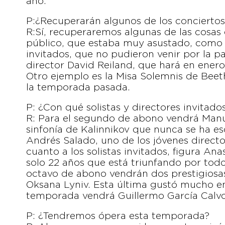
año.
P:¿Recuperarán algunos de los conciert
R:Sí, recuperaremos algunas de las cosas
público, que estaba muy asustado, como p
invitados, que no pudieron venir por la p
director David Reiland, que hará en ener
Otro ejemplo es la Misa Solemnis de Beet
la temporada pasada.
P: ¿Con qué solistas y directores invitad
R: Para el segundo de abono vendrá Manue
sinfonía de Kalinnikov que nunca se ha 
Andrés Salado, uno de los jóvenes direc
cuanto a los solistas invitados, figura An
solo 22 años que está triunfando por tod
octavo de abono vendrán dos prestigiosas 
Oksana Lyniv. Esta última gustó mucho en 
temporada vendrá Guillermo García Calvo
P: ¿Tendremos ópera esta temporada?