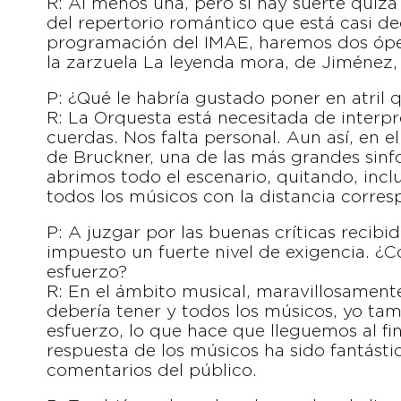
R: Al menos una, pero si hay suerte quiz
del repertorio romántico que está casi d
programación del IMAE, haremos dos ópe
la zarzuela La leyenda mora, de Jiménez,
P: ¿Qué le habría gustado poner en atril 
R: La Orquesta está necesitada de interpr
cuerdas. Nos falta personal. Aun así, en 
de Bruckner, una de las más grandes sinfo
abrimos todo el escenario, quitando, incl
todos los músicos con la distancia corres
P: A juzgar por las buenas críticas recib
impuesto un fuerte nivel de exigencia. ¿
esfuerzo?
R: En el ámbito musical, maravillosamente
debería tener y todos los músicos, yo t
esfuerzo, lo que hace que lleguemos al f
respuesta de los músicos ha sido fantástica
comentarios del público.