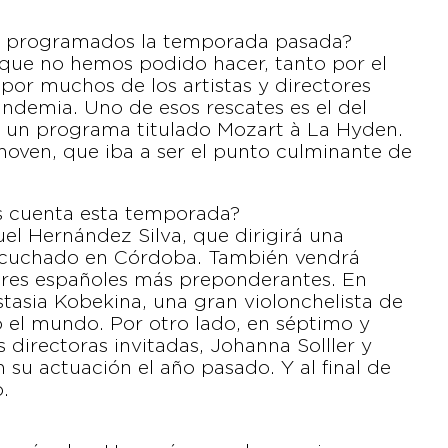
os programados la temporada pasada?
 que no hemos podido hacer, tanto por el
or muchos de los artistas y directores
andemia. Uno de esos rescates es el del
o un programa titulado Mozart à La Hyden.
hoven, que iba a ser el punto culminante de
os cuenta esta temporada?
l Hernández Silva, que dirigirá una
escuchado en Córdoba. También vendrá
tores españoles más preponderantes. En
astasia Kobekina, una gran violonchelista de
o el mundo. Por otro lado, en séptimo y
directoras invitadas, Johanna Solller y
su actuación el año pasado. Y al final de
.