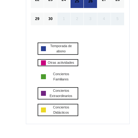
25
26
29
30
1
2
3
4
5
Temporada de
abono
Otras actividades
Conciertos
Familiares
Conciertos
Extraordinarios
Conciertos
Didácticos