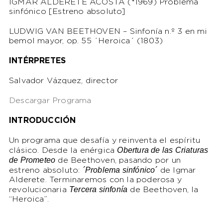
IGMAR ALDERETE ACOSTA (*1969)
Problema
sinfónico [Estreno absoluto]
LUDWIG VAN BEETHOVEN –
Sinfonía n.º 3 en mi
bemol mayor, op. 55 ´Heroica´ (1803)
INTÉRPRETES
Salvador Vázquez, director
Descargar Programa
INTRODUCCIÓN
Un programa que desafía y reinventa el espíritu
Obertura de las Criaturas
clásico. Desde la enérgica
de Prometeo
de Beethoven, pasando por un
´Problema sinfónico´
estreno absoluto:
de Igmar
Alderete. Terminaremos con la poderosa y
Tercera sinfonía
revolucionaria
de Beethoven, la
“Heroica”.