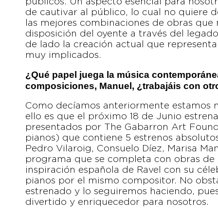
públicos. Un aspecto esencial para nosotro
de cautivar al público, lo cual no quiere 
las mejores combinaciones de obras que 
disposición del oyente a través del legad
de lado la creación actual que representa 
muy implicados.
¿Qué papel juega la música contemporánea
composiciones, Manuel, ¿trabajáis con ot
Como decíamos anteriormente estamos mu
ello es que el próximo 18 de Junio estren
presentados por The Gabarron Art Founda
pianos) que contiene 5 estrenos absoluto
Pedro Vilaroig, Consuelo Díez, Marisa Ma
programa que se completa con obras de Pi
inspiración española de Ravel con su cél
pianos por el mismo compositor. No obs
estrenado y lo seguiremos haciendo, pue
divertido y enriquecedor para nosotros.