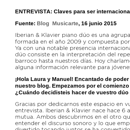
ENTREVISTA: Claves para ser internaciona
Fuente:
Blog Musicarte
, 16 junio 2015
Iberian & Klavier piano dúo es una agrup
formada en el año 2009 y compuesta por 
Ya con una notable presencia internaciona
dúo consiste en la interpretación del rep
barroco hasta nuestros días. Hoy charlamo
alguna información relevante para jóvene
¡Hola Laura y Manuel! Encantado de poder 
nuestro blog. Empezamos por el comienzo
¿Cuándo decidisteis hacer de vuestro dúo
Gracias por dedicarnos este espacio en vu
entrevista. Iberian & Klavier nace hace 6 
mutua. Ambos descubrimos en el otro q
entender el discurso sonoro y lo que em
divertido tocando juntos se ha convertido