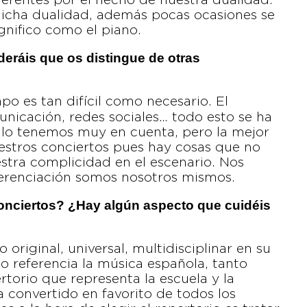
erentes por el hecho de nuestra dualidad.
icha dualidad, además pocas ocasiones se
nifico como el piano.
deráis que os distingue de otras
po es tan difícil como necesario. El
municación, redes sociales… todo esto se ha
 lo tenemos muy en cuenta, pero la mejor
nuestros conciertos pues hay cosas que no
tra complicidad en el escenario. Nos
ferenciación somos nosotros mismos.
conciertos? ¿Hay algún aspecto que cuidéis
 original, universal, multidisciplinar en su
mo referencia la música española, tanto
ertorio que representa la escuela y la
a convertido en favorito de todos los