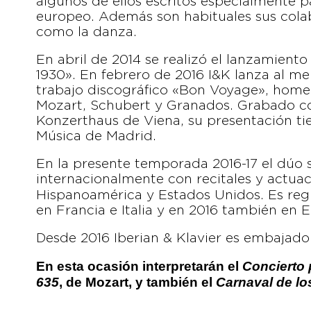
algunos de ellos escritos especialmente p
europeo. Además son habituales sus colabo
como la danza.
En abril de 2014 se realizó el lanzamient
1930». En febrero de 2016 I&K lanza al m
trabajo discográfico «Bon Voyage», home
Mozart, Schubert y Granados. Grabado co
Konzerthaus de Viena, su presentación tie
Música de Madrid.
En la presente temporada 2016-17 el dúo 
internacionalmente con recitales y actuac
Hispanoamérica y Estados Unidos. Es reg
en Francia e Italia y en 2016 también en 
Desde 2016 Iberian & Klavier es embajado
En esta ocasión interpretarán el
Concierto 
635
, de Mozart, y también el
Carnaval de lo