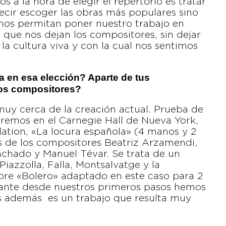
s a la hora de elegir el repertorio es tratar
decir escoger las obras más populares sino
nos permitan poner nuestro trabajo en
o que nos dejan los compositores, sin dejar
la cultura viva y con la cual nos sentimos
 en esa elección? Aparte de tus
ros compositores?
y cerca de la creación actual. Prueba de
aremos en el Carnegie Hall de Nueva York,
tion, «La locura española» (4 manos y 2
s de los compositores Beatriz Arzamendi,
nchado y Manuel Tévar. Se trata de un
azzolla, Falla, Montsalvatge y la
ebre «Bolero» adaptado en este caso para 2
tante desde nuestros primeros pasos hemos
s además es un trabajo que resulta muy