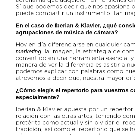
adrenalina que adquieren dimensiones dif
Sí que podemos decir que nos apasiona d
puede compartir un instrumento tan mag
En el caso de Iberian & Klavier, ¿qué consi
agrupaciones de música de cámara?
Hoy en día diferenciarse en cualquier cam
marketing
, la imagen, la estrategia de co
convertido en una herramienta esencial y
manera de ver la diferencia es asistir a 
podemos explicar con palabras como nues
atrevemos a decir que, nuestra mayor di
¿Cómo elegís el repertorio para vuestros 
especialmente?
Iberian & Klavier apuesta por un repertorio
relación con las otras artes, teniendo co
pretérita como actual y sin olvidar el rep
tradición, así como el repertorio que se h