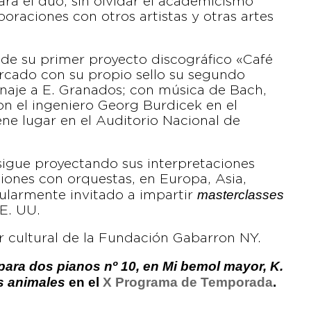
ara el dúo, sin olvidar el academicismo
raciones con otros artistas y otras artes
o de su primer proyecto discográfico «Café
ercado con su propio sello su segundo
naje a E. Granados; con música de Bach,
n el ingeniero Georg Burdicek en el
ne lugar en el Auditorio Nacional de
sigue proyectando sus interpretaciones
iones con orquestas, en Europa, Asia,
masterclasses
ularmente invitado a impartir
EE. UU.
r cultural de la Fundación Gabarron NY.
para dos pianos nº 10, en Mi bemol mayor, K.
s animales
en el
X Programa de Temporada
.