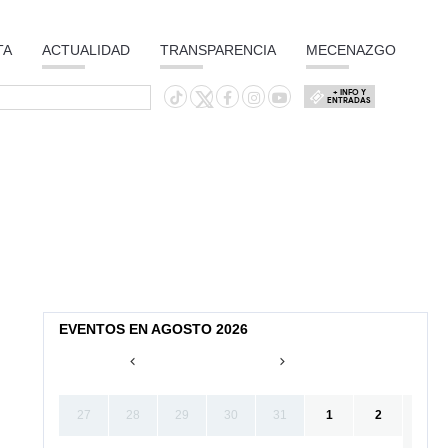
TA
ACTUALIDAD
TRANSPARENCIA
MECENAZGO
+ INFO Y
ENTRADAS
EVENTOS EN AGOSTO 2026
27
28
29
30
31
1
2