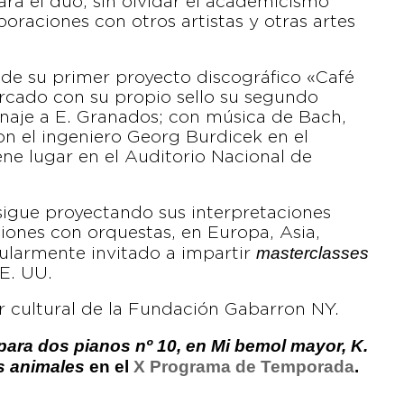
ara el dúo, sin olvidar el academicismo
raciones con otros artistas y otras artes
o de su primer proyecto discográfico «Café
ercado con su propio sello su segundo
naje a E. Granados; con música de Bach,
n el ingeniero Georg Burdicek en el
ne lugar en el Auditorio Nacional de
sigue proyectando sus interpretaciones
iones con orquestas, en Europa, Asia,
masterclasses
ularmente invitado a impartir
EE. UU.
r cultural de la Fundación Gabarron NY.
para dos pianos nº 10, en Mi bemol mayor, K.
s animales
en el
X Programa de Temporada
.