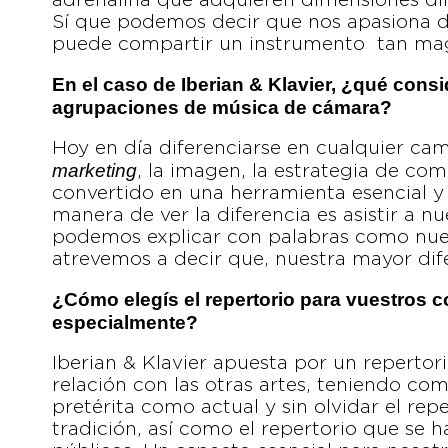
adrenalina que adquieren dimensiones dif
Sí que podemos decir que nos apasiona d
puede compartir un instrumento tan mag
En el caso de Iberian & Klavier, ¿qué consi
agrupaciones de música de cámara?
Hoy en día diferenciarse en cualquier cam
marketing
, la imagen, la estrategia de co
convertido en una herramienta esencial y
manera de ver la diferencia es asistir a 
podemos explicar con palabras como nues
atrevemos a decir que, nuestra mayor di
¿Cómo elegís el repertorio para vuestros 
especialmente?
Iberian & Klavier apuesta por un repertorio
relación con las otras artes, teniendo co
pretérita como actual y sin olvidar el rep
tradición, así como el repertorio que se h