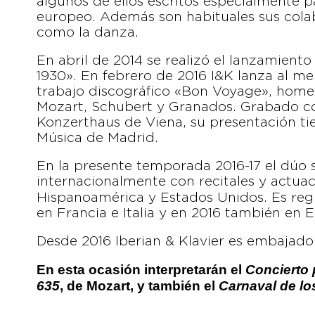
algunos de ellos escritos especialmente p
europeo. Además son habituales sus colabo
como la danza.
En abril de 2014 se realizó el lanzamient
1930». En febrero de 2016 I&K lanza al m
trabajo discográfico «Bon Voyage», home
Mozart, Schubert y Granados. Grabado co
Konzerthaus de Viena, su presentación tie
Música de Madrid.
En la presente temporada 2016-17 el dúo 
internacionalmente con recitales y actuac
Hispanoamérica y Estados Unidos. Es reg
en Francia e Italia y en 2016 también en 
Desde 2016 Iberian & Klavier es embajado
En esta ocasión interpretarán el
Concierto 
635
, de Mozart, y también el
Carnaval de lo