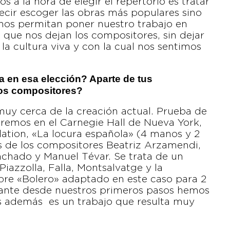
s a la hora de elegir el repertorio es tratar
decir escoger las obras más populares sino
nos permitan poner nuestro trabajo en
o que nos dejan los compositores, sin dejar
la cultura viva y con la cual nos sentimos
 en esa elección? Aparte de tus
ros compositores?
y cerca de la creación actual. Prueba de
aremos en el Carnegie Hall de Nueva York,
tion, «La locura española» (4 manos y 2
s de los compositores Beatriz Arzamendi,
nchado y Manuel Tévar. Se trata de un
azzolla, Falla, Montsalvatge y la
ebre «Bolero» adaptado en este caso para 2
tante desde nuestros primeros pasos hemos
s además es un trabajo que resulta muy