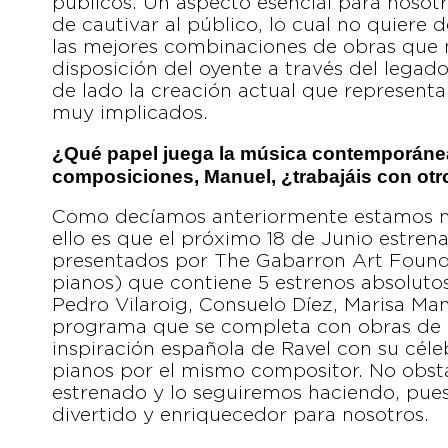
públicos. Un aspecto esencial para nosotro
de cautivar al público, lo cual no quiere 
las mejores combinaciones de obras que 
disposición del oyente a través del legad
de lado la creación actual que representa 
muy implicados.
¿Qué papel juega la música contemporánea
composiciones, Manuel, ¿trabajáis con ot
Como decíamos anteriormente estamos mu
ello es que el próximo 18 de Junio estren
presentados por The Gabarron Art Founda
pianos) que contiene 5 estrenos absoluto
Pedro Vilaroig, Consuelo Díez, Marisa Ma
programa que se completa con obras de Pi
inspiración española de Ravel con su cél
pianos por el mismo compositor. No obs
estrenado y lo seguiremos haciendo, pue
divertido y enriquecedor para nosotros.