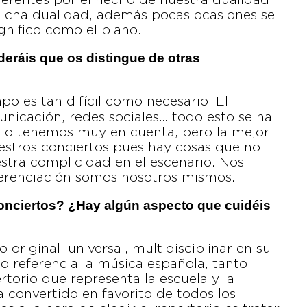
erentes por el hecho de nuestra dualidad.
icha dualidad, además pocas ocasiones se
nifico como el piano.
deráis que os distingue de otras
po es tan difícil como necesario. El
municación, redes sociales… todo esto se ha
 lo tenemos muy en cuenta, pero la mejor
nuestros conciertos pues hay cosas que no
tra complicidad en el escenario. Nos
ferenciación somos nosotros mismos.
conciertos? ¿Hay algún aspecto que cuidéis
 original, universal, multidisciplinar en su
mo referencia la música española, tanto
ertorio que representa la escuela y la
a convertido en favorito de todos los