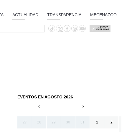
TA
ACTUALIDAD
TRANSPARENCIA
MECENAZGO
+ INFO Y
ENTRADAS
EVENTOS EN AGOSTO 2026
27
28
29
30
31
1
2