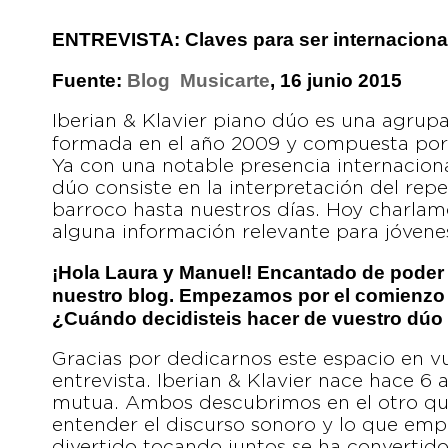
ENTREVISTA: Claves para ser internaciona
Fuente:
Blog Musicarte
, 16 junio 2015
Iberian & Klavier piano dúo es una agrup
formada en el año 2009 y compuesta por 
Ya con una notable presencia internaciona
dúo consiste en la interpretación del rep
barroco hasta nuestros días. Hoy charlamo
alguna información relevante para jóvene
¡Hola Laura y Manuel! Encantado de poder 
nuestro blog. Empezamos por el comienzo
¿Cuándo decidisteis hacer de vuestro dúo
Gracias por dedicarnos este espacio en vu
entrevista. Iberian & Klavier nace hace 6 
mutua. Ambos descubrimos en el otro q
entender el discurso sonoro y lo que em
divertido tocando juntos se ha convertido