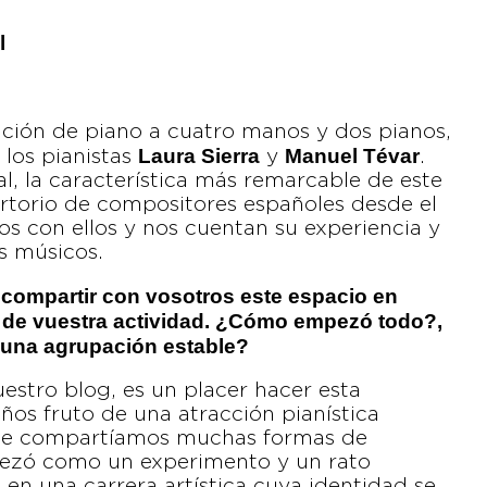
l
ación de piano a cuatro manos y dos pianos,
Laura Sierra
Manuel Tévar
los pianistas
y
.
l, la característica más remarcable de este
ertorio de compositores españoles desde el
s con ellos y nos cuentan su experiencia y
s músicos.
compartir con vosotros este espacio en
 de vuestra actividad. ¿Cómo empezó todo?,
 una agrupación estable?
estro blog, es un placer hacer esta
años fruto de una atracción pianística
ue compartíamos muchas formas de
pezó como un experimento y un rato
 en una carrera artística cuya identidad se