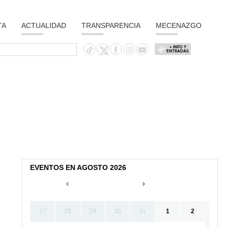
TA
ACTUALIDAD
TRANSPARENCIA
MECENAZGO
+ INFO Y
ENTRADAS
EVENTOS EN AGOSTO 2026
27
28
29
30
31
1
2