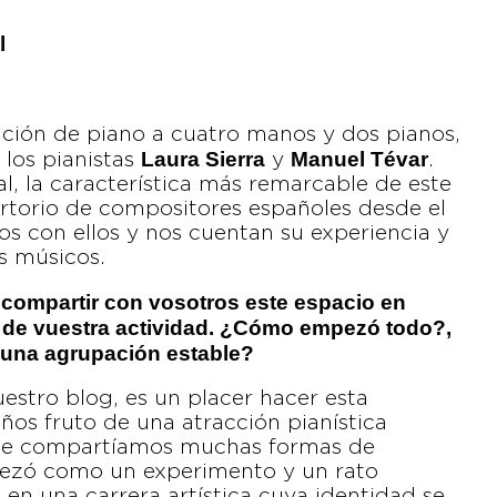
l
ación de piano a cuatro manos y dos pianos,
Laura Sierra
Manuel Tévar
los pianistas
y
.
l, la característica más remarcable de este
ertorio de compositores españoles desde el
s con ellos y nos cuentan su experiencia y
s músicos.
compartir con vosotros este espacio en
 de vuestra actividad. ¿Cómo empezó todo?,
 una agrupación estable?
estro blog, es un placer hacer esta
años fruto de una atracción pianística
ue compartíamos muchas formas de
pezó como un experimento y un rato
 en una carrera artística cuya identidad se