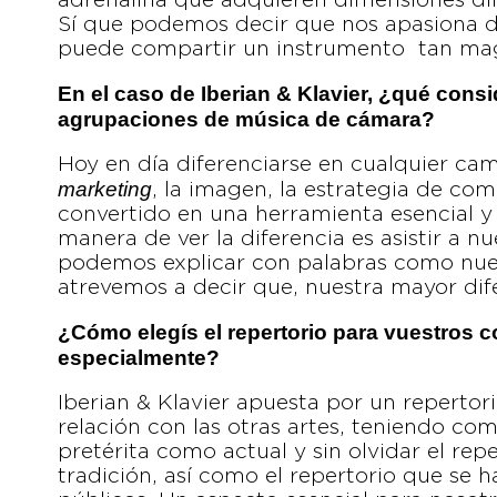
adrenalina que adquieren dimensiones dif
Sí que podemos decir que nos apasiona d
puede compartir un instrumento tan mag
En el caso de Iberian & Klavier, ¿qué consi
agrupaciones de música de cámara?
Hoy en día diferenciarse en cualquier cam
marketing
, la imagen, la estrategia de co
convertido en una herramienta esencial y
manera de ver la diferencia es asistir a 
podemos explicar con palabras como nues
atrevemos a decir que, nuestra mayor di
¿Cómo elegís el repertorio para vuestros 
especialmente?
Iberian & Klavier apuesta por un repertorio
relación con las otras artes, teniendo co
pretérita como actual y sin olvidar el rep
tradición, así como el repertorio que se h