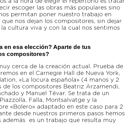
s a la hora de elegir el repertorio es tratar
decir escoger las obras más populares sino
nos permitan poner nuestro trabajo en
o que nos dejan los compositores, sin dejar
la cultura viva y con la cual nos sentimos
 en esa elección? Aparte de tus
ros compositores?
y cerca de la creación actual. Prueba de
aremos en el Carnegie Hall de Nueva York,
tion, «La locura española» (4 manos y 2
s de los compositores Beatriz Arzamendi,
nchado y Manuel Tévar. Se trata de un
azzolla, Falla, Montsalvatge y la
ebre «Bolero» adaptado en este caso para 2
tante desde nuestros primeros pasos hemos
s además es un trabajo que resulta muy