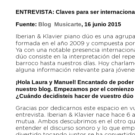
ENTREVISTA: Claves para ser internaciona
Fuente:
Blog Musicarte
, 16 junio 2015
Iberian & Klavier piano dúo es una agrup
formada en el año 2009 y compuesta por 
Ya con una notable presencia internaciona
dúo consiste en la interpretación del rep
barroco hasta nuestros días. Hoy charlamo
alguna información relevante para jóvene
¡Hola Laura y Manuel! Encantado de poder 
nuestro blog. Empezamos por el comienzo
¿Cuándo decidisteis hacer de vuestro dúo
Gracias por dedicarnos este espacio en vu
entrevista. Iberian & Klavier nace hace 6 
mutua. Ambos descubrimos en el otro q
entender el discurso sonoro y lo que em
divertido tocando juntos se ha convertido