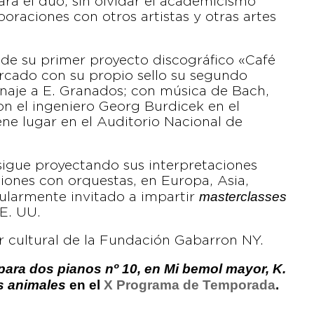
ara el dúo, sin olvidar el academicismo
raciones con otros artistas y otras artes
o de su primer proyecto discográfico «Café
ercado con su propio sello su segundo
naje a E. Granados; con música de Bach,
n el ingeniero Georg Burdicek en el
ne lugar en el Auditorio Nacional de
sigue proyectando sus interpretaciones
iones con orquestas, en Europa, Asia,
masterclasses
ularmente invitado a impartir
EE. UU.
r cultural de la Fundación Gabarron NY.
para dos pianos nº 10, en Mi bemol mayor, K.
s animales
en el
X Programa de Temporada
.