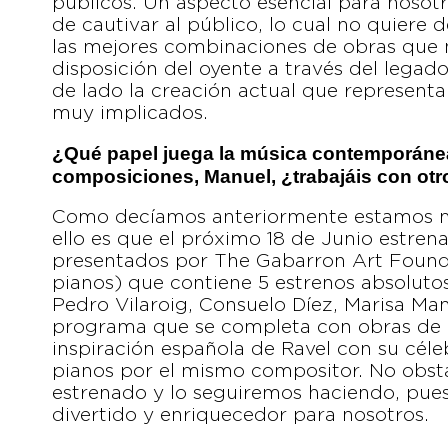
públicos. Un aspecto esencial para nosotro
de cautivar al público, lo cual no quiere 
las mejores combinaciones de obras que 
disposición del oyente a través del legad
de lado la creación actual que representa 
muy implicados.
¿Qué papel juega la música contemporánea
composiciones, Manuel, ¿trabajáis con ot
Como decíamos anteriormente estamos mu
ello es que el próximo 18 de Junio estren
presentados por The Gabarron Art Founda
pianos) que contiene 5 estrenos absoluto
Pedro Vilaroig, Consuelo Díez, Marisa Ma
programa que se completa con obras de Pi
inspiración española de Ravel con su cél
pianos por el mismo compositor. No obs
estrenado y lo seguiremos haciendo, pue
divertido y enriquecedor para nosotros.