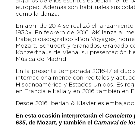
algunos de ellos escritos especialmente p
europeo. Además son habituales sus colabo
como la danza.
En abril de 2014 se realizó el lanzamient
1930». En febrero de 2016 I&K lanza al m
trabajo discográfico «Bon Voyage», home
Mozart, Schubert y Granados. Grabado co
Konzerthaus de Viena, su presentación tie
Música de Madrid.
En la presente temporada 2016-17 el dúo 
internacionalmente con recitales y actuac
Hispanoamérica y Estados Unidos. Es reg
en Francia e Italia y en 2016 también en 
Desde 2016 Iberian & Klavier es embajado
En esta ocasión interpretarán el
Concierto 
635
, de Mozart, y también el
Carnaval de lo