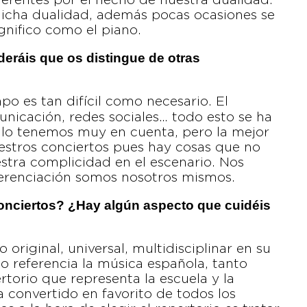
erentes por el hecho de nuestra dualidad.
icha dualidad, además pocas ocasiones se
nifico como el piano.
deráis que os distingue de otras
po es tan difícil como necesario. El
municación, redes sociales… todo esto se ha
 lo tenemos muy en cuenta, pero la mejor
nuestros conciertos pues hay cosas que no
tra complicidad en el escenario. Nos
ferenciación somos nosotros mismos.
conciertos? ¿Hay algún aspecto que cuidéis
 original, universal, multidisciplinar en su
mo referencia la música española, tanto
ertorio que representa la escuela y la
a convertido en favorito de todos los