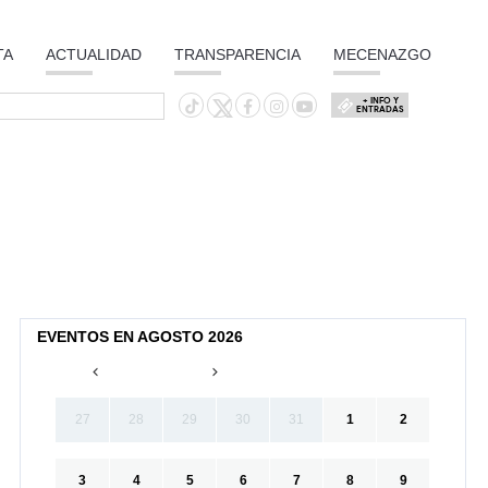
TA
ACTUALIDAD
TRANSPARENCIA
MECENAZGO
+ INFO Y
ENTRADAS
EVENTOS EN AGOSTO 2026
27
28
29
30
31
1
2
3
4
5
6
7
8
9