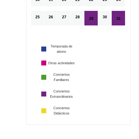
25
26
27
28
30
29
31
Temporada de
abono
Otras actividades
Conciertos
Familiares
Conciertos
Extraordinarios
Conciertos
Didácticos