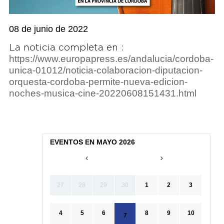
08 de junio de 2022
La noticia completa en :
https://www.europapress.es/andalucia/cordoba-
unica-01012/noticia-colaboracion-diputacion-
orquesta-cordoba-permite-nueva-edicion-
noches-musica-cine-20220608151431.html
EVENTOS EN MAYO 2026
27
28
29
30
1
2
3
4
5
6
8
9
10
7