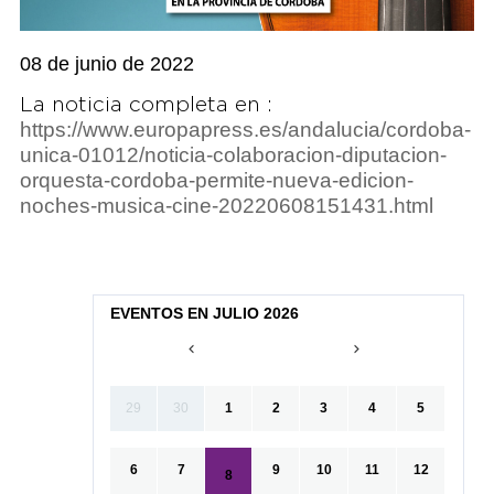
08 de junio de 2022
La noticia completa en :
https://www.europapress.es/andalucia/cordoba-
unica-01012/noticia-colaboracion-diputacion-
orquesta-cordoba-permite-nueva-edicion-
noches-musica-cine-20220608151431.html
EVENTOS EN JULIO 2026
29
30
1
2
3
4
5
6
7
9
10
11
12
8