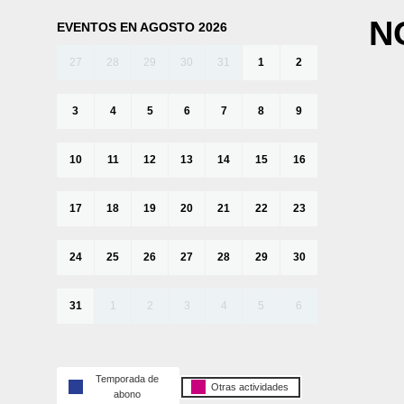
N
EVENTOS EN AGOSTO 2026
27
28
29
30
31
1
2
3
4
5
6
7
8
9
10
11
12
13
14
15
16
17
18
19
20
21
22
23
24
25
26
27
28
29
30
31
1
2
3
4
5
6
Temporada de
Otras actividades
abono