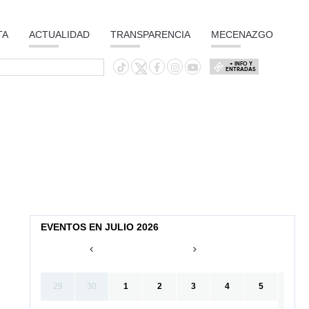
TA
ACTUALIDAD
TRANSPARENCIA
MECENAZGO
+ INFO Y
ENTRADAS
EVENTOS EN JULIO 2026
29
30
1
2
3
4
5