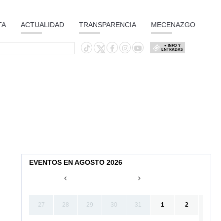
TA
ACTUALIDAD
TRANSPARENCIA
MECENAZGO
+ INFO Y
ENTRADAS
EVENTOS EN AGOSTO 2026
27
28
29
30
31
1
2