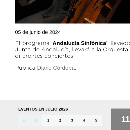
05 de junio de 2024
Andalucía Sinfónica
El programa ‘
‘, lleva
Junta de Andalucía, llevará a la Orquest
diferentes conciertos.
Diario Córdoba
Publica
.
EVENTOS EN JULIO 2026
11
29
30
1
2
3
4
5