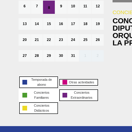
6
7
9
10
11
12
8
CONCI
CONC
13
14
15
16
17
18
19
DIPU
ORQU
20
21
22
23
24
25
26
LA P
27
28
29
30
31
1
2
Temporada de
Otras actividades
abono
Conciertos
Conciertos
Familiares
Extraordinarios
Conciertos
Didácticos