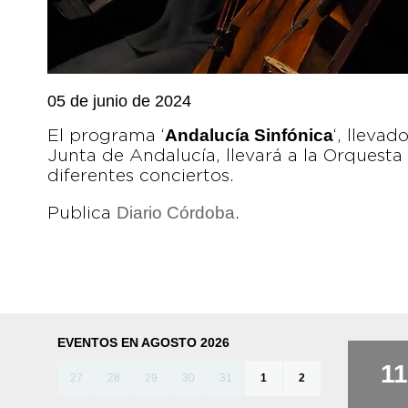
05 de junio de 2024
Andalucía Sinfónica
El programa ‘
‘, lleva
Junta de Andalucía, llevará a la Orquest
diferentes conciertos.
Diario Córdoba
Publica
.
EVENTOS EN AGOSTO 2026
11
27
28
29
30
31
1
2