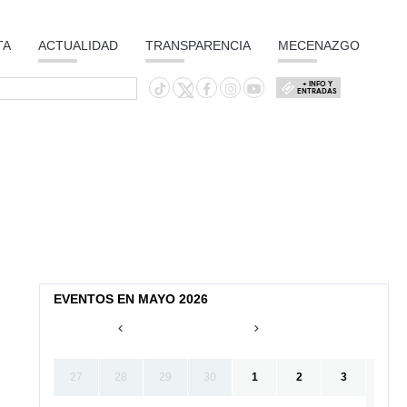
TA
ACTUALIDAD
TRANSPARENCIA
MECENAZGO
+ INFO Y
ENTRADAS
EVENTOS EN MAYO 2026
27
28
29
30
1
2
3