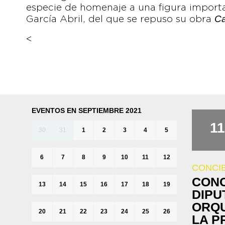
especie de homenaje a una figura importa
Ca
García Abril, del que se repuso su obra
<
EVENTOS EN SEPTIEMBRE 2021
11
30
31
1
2
3
4
5
6
7
8
9
10
11
12
CONCI
CONC
13
14
15
16
17
18
19
DIPU
ORQU
20
21
22
23
24
25
26
LA P