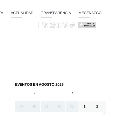
TA
ACTUALIDAD
TRANSPARENCIA
MECENAZGO
+ INFO Y
ENTRADAS
EVENTOS EN AGOSTO 2026
27
28
29
30
31
1
2