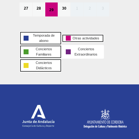
27
28
30
1
2
3
29
Temporada de
Otras actividades
abono
Conciertos
Conciertos
Familiares
Extraordinarios
Conciertos
Didácticos