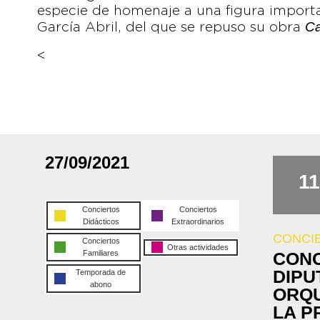
especie de homenaje a una figura importa
Ca
García Abril, del que se repuso su obra
<
27/09/2021
11
Conciertos
Conciertos
Didácticos
Extraordinarios
CONCI
Conciertos
Otras actividades
Familiares
CONC
DIPU
Temporada de
abono
ORQU
LA P