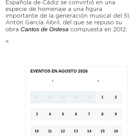
Española de Cádiz se convirtió en una
especie de homenaje a una figura
importante de la generación musical del 51,
Antón García Abril, del que se repuso su
Cantos de Ordesa
obra
compuesta en 2012.
<
EVENTOS EN AGOSTO 2026
27
28
29
30
31
1
2
3
4
5
6
7
8
9
10
11
12
13
14
15
16