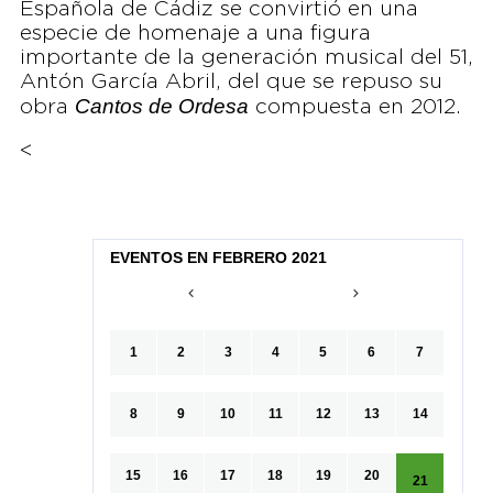
Española de Cádiz se convirtió en una
especie de homenaje a una figura
importante de la generación musical del 51,
Antón García Abril, del que se repuso su
Cantos de Ordesa
obra
compuesta en 2012.
<
EVENTOS EN FEBRERO 2021
1
2
3
4
5
6
7
8
9
10
11
12
13
14
15
16
17
18
19
20
21