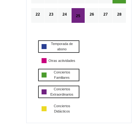
22
23
24
26
27
28
25
Temporada de
abono
Otras actividades
Conciertos
Familiares
Conciertos
Extraordinarios
Conciertos
Didácticos