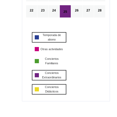
22
23
24
26
27
28
25
Temporada de
abono
Otras actividades
Conciertos
Familiares
Conciertos
Extraordinarios
Conciertos
Didácticos