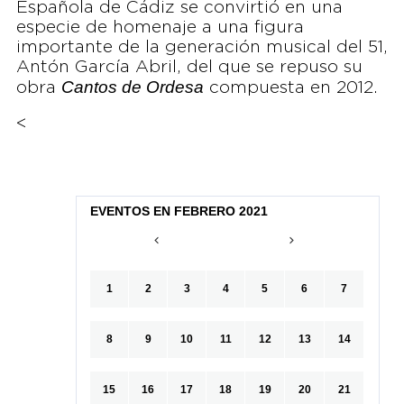
Española de Cádiz se convirtió en una
especie de homenaje a una figura
importante de la generación musical del 51,
Antón García Abril, del que se repuso su
Cantos de Ordesa
obra
compuesta en 2012.
<
EVENTOS EN FEBRERO 2021
1
2
3
4
5
6
7
8
9
10
11
12
13
14
15
16
17
18
19
20
21