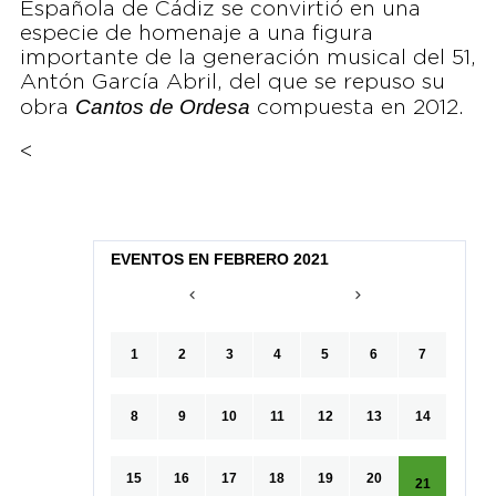
Española de Cádiz se convirtió en una
especie de homenaje a una figura
importante de la generación musical del 51,
Antón García Abril, del que se repuso su
Cantos de Ordesa
obra
compuesta en 2012.
<
EVENTOS EN FEBRERO 2021
1
2
3
4
5
6
7
8
9
10
11
12
13
14
15
16
17
18
19
20
21