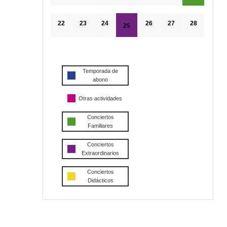
22
23
24
26
27
28
25
Temporada de
abono
Otras actividades
Conciertos
Familiares
Conciertos
Extraordinarios
Conciertos
Didácticos