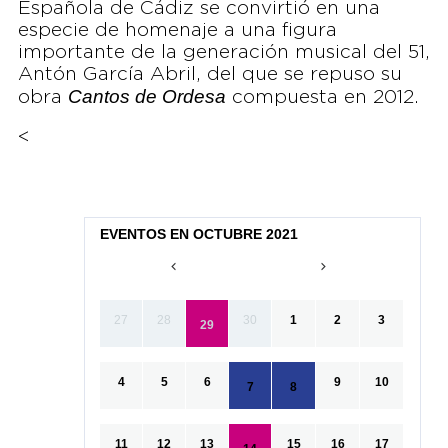
Española de Cádiz se convirtió en una
especie de homenaje a una figura
importante de la generación musical del 51,
Antón García Abril, del que se repuso su
Cantos de Ordesa
obra
compuesta en 2012.
<
EVENTOS EN OCTUBRE 2021
27
28
30
1
2
3
29
4
5
6
9
10
7
8
11
12
13
15
16
17