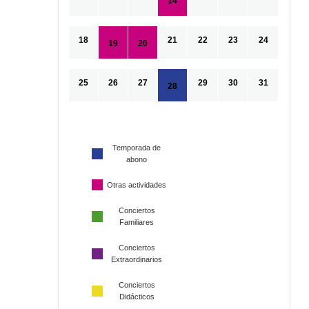
14
18
21
22
23
24
19
20
25
26
27
29
30
31
28
Temporada de
abono
Otras actividades
Conciertos
Familiares
Conciertos
Extraordinarios
Conciertos
Didácticos