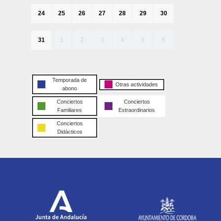
24
25
26
27
28
29
30
31
1
2
3
4
5
6
Temporada de
Otras actividades
abono
Conciertos
Conciertos
Familiares
Extraordinarios
Conciertos
Didácticos