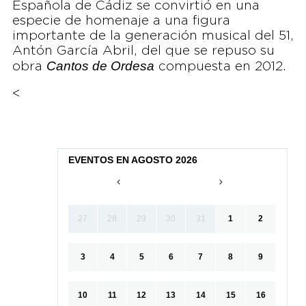
Española de Cádiz se convirtió en una
especie de homenaje a una figura
importante de la generación musical del 51,
Antón García Abril, del que se repuso su
Cantos de Ordesa
obra
compuesta en 2012.
<
EVENTOS EN AGOSTO 2026
27
28
29
30
31
1
2
3
4
5
6
7
8
9
10
11
12
13
14
15
16