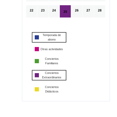
22
23
24
26
27
28
25
Temporada de
abono
Otras actividades
Conciertos
Familiares
Conciertos
Extraordinarios
Conciertos
Didácticos