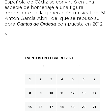
Española de Cádiz se convirtió en una
especie de homenaje a una figura
importante de la generación musical del 51,
Antón García Abril, del que se repuso su
Cantos de Ordesa
obra
compuesta en 2012.
<
EVENTOS EN FEBRERO 2021
1
2
3
4
5
6
7
8
9
10
11
12
13
14
15
16
17
18
19
20
21