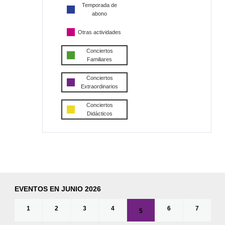
Temporada de
abono
Otras actividades
Conciertos
Familiares
Conciertos
Extraordinarios
Conciertos
Didácticos
EVENTOS EN JUNIO 2026
1
2
3
4
6
7
5