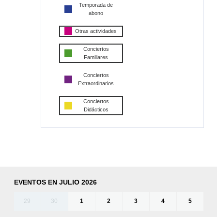
Temporada de
abono
Otras actividades
Conciertos
Familiares
Conciertos
Extraordinarios
Conciertos
Didácticos
EVENTOS EN JULIO 2026
29
30
1
2
3
4
5