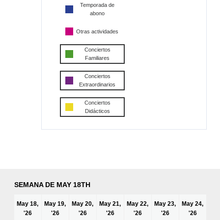
Temporada de
abono
Otras actividades
Conciertos
Familiares
Conciertos
Extraordinarios
Conciertos
Didácticos
SEMANA DE MAY 18TH
May 18,
May 19,
May 20,
May 21,
May 22,
May 23,
May 24,
'26
'26
'26
'26
'26
'26
'26