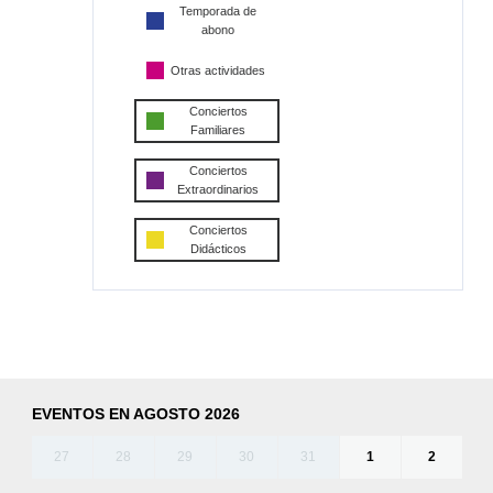
Temporada de
abono
Otras actividades
Conciertos
Familiares
Conciertos
Extraordinarios
Conciertos
Didácticos
EVENTOS EN AGOSTO 2026
27
28
29
30
31
1
2