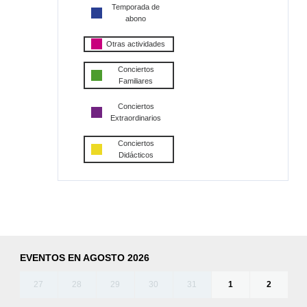
Temporada de
abono
Otras actividades
Conciertos
Familiares
Conciertos
Extraordinarios
Conciertos
Didácticos
EVENTOS EN AGOSTO 2026
27
28
29
30
31
1
2