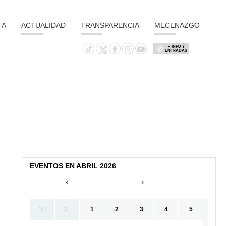
TA
ACTUALIDAD
TRANSPARENCIA
MECENAZGO
+ INFO Y
ENTRADAS
EVENTOS EN ABRIL 2026
30
31
1
2
3
4
5