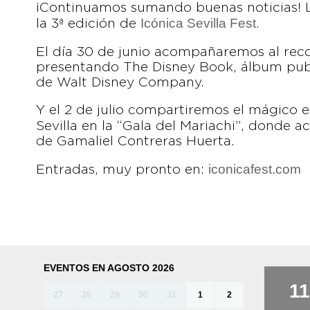
¡Continuamos sumando buenas noticias! 
Icónica Sevilla Fest
la 3ª edición de
.
El día 30 de junio acompañaremos al rec
presentando The Disney Book, álbum publ
de Walt Disney Company.
Y el 2 de julio compartiremos el mágico 
Sevilla en la “Gala del Mariachi”, donde 
de Gamaliel Contreras Huerta.
iconicafest.com
Entradas, muy pronto en:
EVENTOS EN AGOSTO 2026
11
27
28
29
30
31
1
2