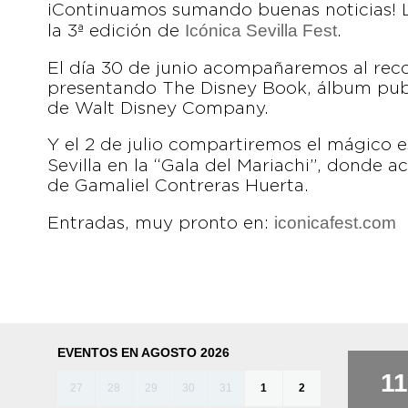
¡Continuamos sumando buenas noticias! 
Icónica Sevilla Fest
la 3ª edición de
.
El día 30 de junio acompañaremos al rec
presentando The Disney Book, álbum publ
de Walt Disney Company.
Y el 2 de julio compartiremos el mágico 
Sevilla en la “Gala del Mariachi”, donde 
de Gamaliel Contreras Huerta.
iconicafest.com
Entradas, muy pronto en:
EVENTOS EN AGOSTO 2026
11
27
28
29
30
31
1
2