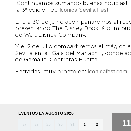
¡Continuamos sumando buenas noticias! 
Icónica Sevilla Fest
la 3ª edición de
.
El día 30 de junio acompañaremos al rec
presentando The Disney Book, álbum publ
de Walt Disney Company.
Y el 2 de julio compartiremos el mágico 
Sevilla en la “Gala del Mariachi”, donde 
de Gamaliel Contreras Huerta.
iconicafest.com
Entradas, muy pronto en:
EVENTOS EN AGOSTO 2026
11
27
28
29
30
31
1
2