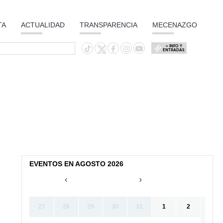
TA
ACTUALIDAD
TRANSPARENCIA
MECENAZGO
+ INFO Y
ENTRADAS
EVENTOS EN AGOSTO 2026
27
28
29
30
31
1
2