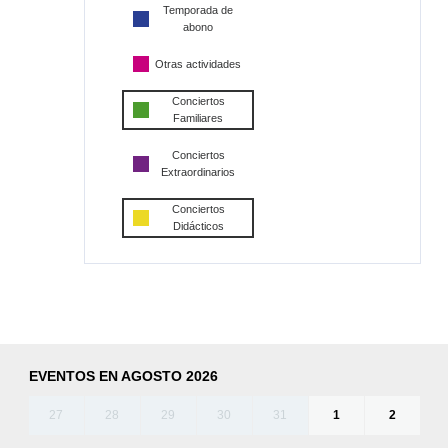
Temporada de
abono
Otras actividades
Conciertos
Familiares
Conciertos
Extraordinarios
Conciertos
Didácticos
EVENTOS EN AGOSTO 2026
27
28
29
30
31
1
2