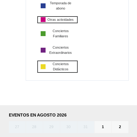
Temporada de
abono
Otras actividades
Conciertos
Familiares
Conciertos
Extraordinarios
Conciertos
Didácticos
EVENTOS EN AGOSTO 2026
27
28
29
30
31
1
2