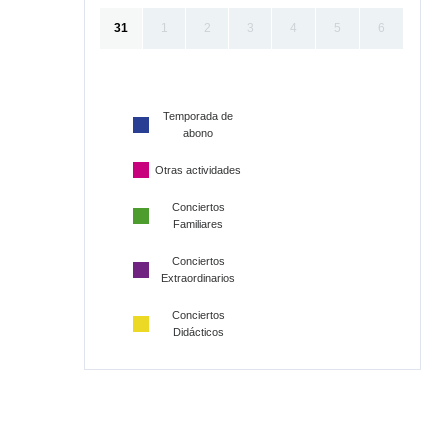
31
1
2
3
4
5
6
Temporada de
abono
Otras actividades
Conciertos
Familiares
Conciertos
Extraordinarios
Conciertos
Didácticos