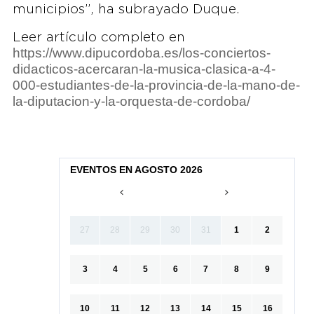
municipios”, ha subrayado Duque.
Leer artículo completo en
https://www.dipucordoba.es/los-conciertos-
didacticos-acercaran-la-musica-clasica-a-4-
000-estudiantes-de-la-provincia-de-la-mano-de-
la-diputacion-y-la-orquesta-de-cordoba/
EVENTOS EN AGOSTO 2026
27
28
29
30
31
1
2
3
4
5
6
7
8
9
10
11
12
13
14
15
16