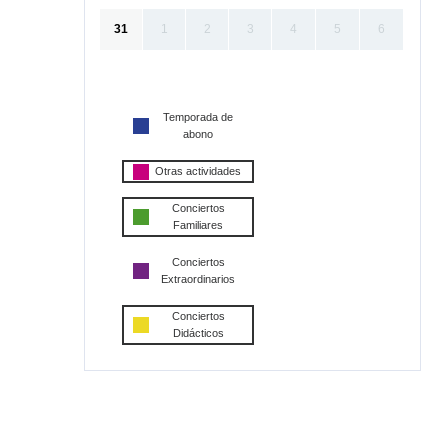
31
1
2
3
4
5
6
Temporada de
abono
Otras actividades
Conciertos
Familiares
Conciertos
Extraordinarios
Conciertos
Didácticos