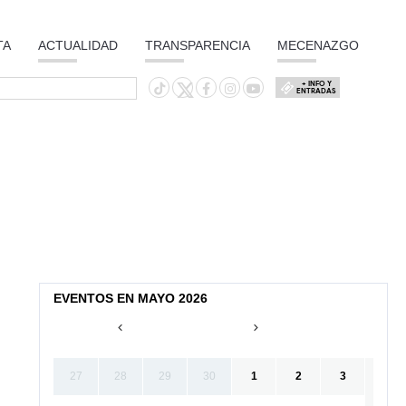
TA
ACTUALIDAD
TRANSPARENCIA
MECENAZGO
+ INFO Y
ENTRADAS
EVENTOS EN MAYO 2026
27
28
29
30
1
2
3