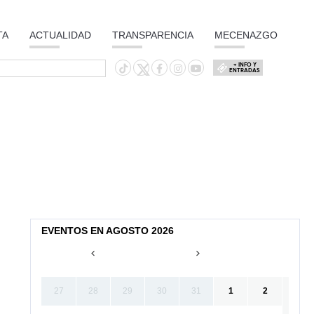
TA
ACTUALIDAD
TRANSPARENCIA
MECENAZGO
+ INFO Y
ENTRADAS
EVENTOS EN AGOSTO 2026
27
28
29
30
31
1
2