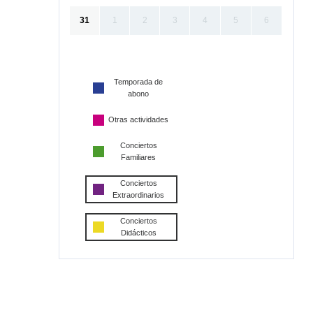
31
1
2
3
4
5
6
Temporada de
abono
Otras actividades
Conciertos
Familiares
Conciertos
Extraordinarios
Conciertos
Didácticos