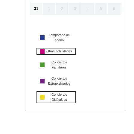
31
1
2
3
4
5
6
Temporada de
abono
Otras actividades
Conciertos
Familiares
Conciertos
Extraordinarios
Conciertos
Didácticos