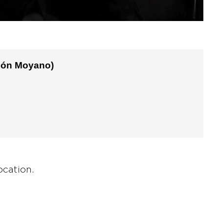
alón Moyano)
ocation.