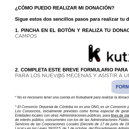
¿CÓMO PUEDO REALIZAR MI DONACIÓN?
Sigue estos dos sencillos pasos para realizar tu 
1. PINCHA EN EL BOTÓN Y REALIZA TU DONA
CAMPOS
2. COMPLETA ESTE BREVE FORMULARIO PARA 
PARA LOS NUEV@S MECENAS Y ASISTIR A 
FORM
* No es necesario tener una cuenta en Kutxabank para realizar la donaci
* El Consorcio Orquesta de Córdoba no es una ONG, es un Consorcio pa
Los Consorcios, inicialmente previstos como forma especial de gesti
Entidades locales con otras Administraciones públicas, para
fines de in
de interés público, concurrentes con los de las Administraciones Púb
Servicios de las Corporaciones Locales (Decreto de 17 de junio de 19
Local y en las Leyes 39/2015, de 1 de octubre, del Procedimiento Admini