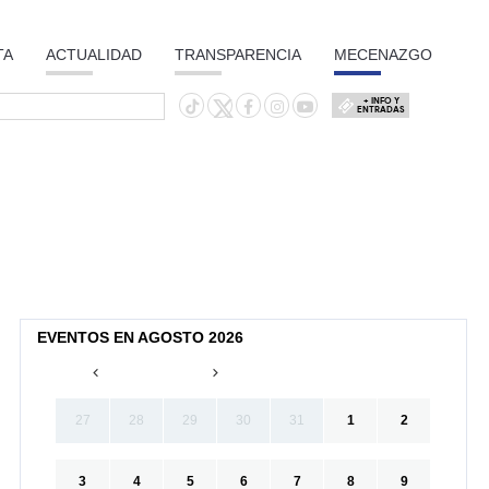
TA
ACTUALIDAD
TRANSPARENCIA
MECENAZGO
+ INFO Y
ENTRADAS
EVENTOS EN AGOSTO 2026
27
28
29
30
31
1
2
3
4
5
6
7
8
9