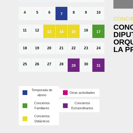
4
5
6
8
9
10
7
CONCI
CONC
11
12
16
13
14
15
17
DIPU
ORQU
LA P
18
19
20
21
22
23
24
25
26
27
28
30
29
31
Temporada de
Otras actividades
abono
Conciertos
Conciertos
Familiares
Extraordinarios
Conciertos
Didácticos