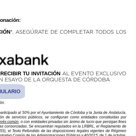
donación:
CIÓN
*, ASEGÚRATE DE COMPLETAR TODOS LOS
RECIBIR TU INVITACIÓN
AL EVENTO EXCLUSIVO
UN ESAYO DE LA ORQUESTA DE CÓRDOBA
ULARIO
ón.
rticipado al 50% por el Ayuntamiento de Córdoba y la Junta de Andalucía.
ón de servicios públicos, se configuran como entidades constituidas por
terés común
, o con entidades privadas sin ánimo de lucro que persigan fines
licas consorciadas. Se encuentran regulados en la LRBRL, el Reglamento de
55), el Texto Refundido de las disposiciones legales vigentes de Régimen
strativo Común de las Administraciones Públicas y 40/2015, de 1 de octubre,