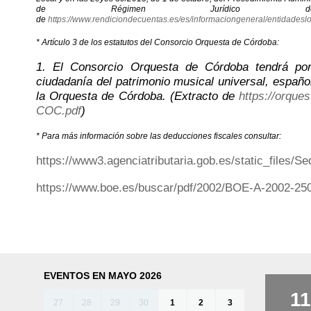
de Régimen Jurídico del
de
https://www.rendiciondecuentas.es/es/informaciongeneral/entidadesl
* Artículo 3 de los estatutos del Consorcio Orquesta de Córdoba:
1. El Consorcio Orquesta de Córdoba tendrá por 
ciudadanía del patrimonio musical universal, español 
la Orquesta de Córdoba. (Extracto de
https://orque
COC.pdf
)
* Para más información sobre las deducciones fiscales consultar:
https://www3.agenciatributaria.gob.es/static_fi
https://www.boe.es/buscar/pdf/2002/BOE-A-2002-250
EVENTOS EN MAYO 2026
11
27
28
29
30
1
2
3