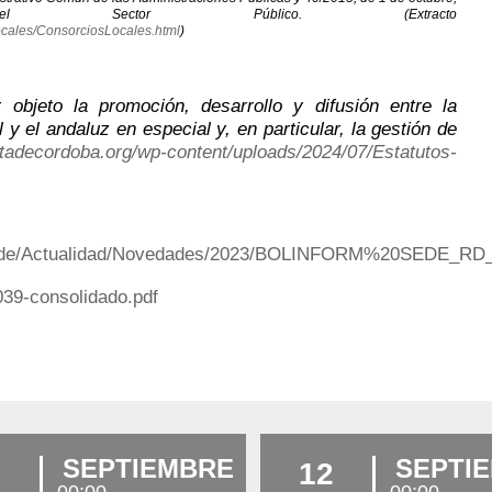
 Sector Público. (Extracto
ocales/ConsorciosLocales.html
)
objeto la promoción, desarrollo y difusión entre la
y el andaluz en especial y, en particular, la gestión de
stadecordoba.org/wp-content/uploads/2024/07/Estatutos-
les/Sede/Actualidad/Novedades/2023/BOLINFORM%20SEDE_R
39-consolidado.pdf
SEPTIEMBRE
SEPTI
12