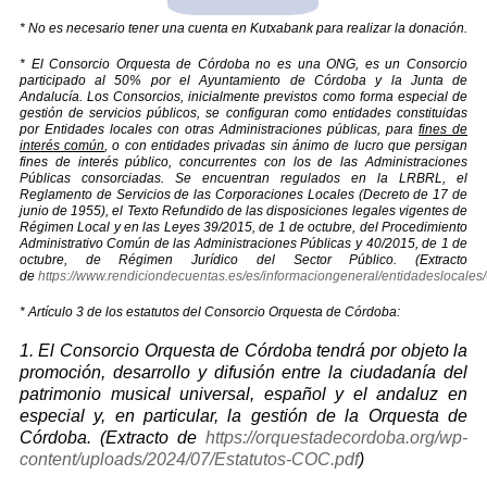
* No es necesario tener una cuenta en Kutxabank para realizar la donación.
* El Consorcio Orquesta de Córdoba no es una ONG, es un Consorcio
participado al 50% por el Ayuntamiento de Córdoba y la Junta de
Andalucía. Los Consorcios, inicialmente previstos como forma especial de
gestión de servicios públicos, se configuran como entidades constituidas
por Entidades locales con otras Administraciones públicas, para
fines de
interés común
, o con entidades privadas sin ánimo de lucro que persigan
fines de interés público, concurrentes con los de las Administraciones
Públicas consorciadas. Se encuentran regulados en la LRBRL, el
Reglamento de Servicios de las Corporaciones Locales (Decreto de 17 de
junio de 1955), el Texto Refundido de las disposiciones legales vigentes de
Régimen Local y en las Leyes 39/2015, de 1 de octubre, del Procedimiento
Administrativo Común de las Administraciones Públicas y 40/2015, de 1 de
octubre, de Régimen Jurídico del Sector Público. (Extracto
de
https://www.rendiciondecuentas.es/es/informaciongeneral/entidadeslocales
* Artículo 3 de los estatutos del Consorcio Orquesta de Córdoba:
1. El Consorcio Orquesta de Córdoba tendrá por objeto la
promoción, desarrollo y difusión entre la ciudadanía del
patrimonio musical universal, español y el andaluz en
especial y, en particular, la gestión de la Orquesta de
Córdoba. (Extracto de
https://orquestadecordoba.org/wp-
content/uploads/2024/07/Estatutos-COC.pdf
)