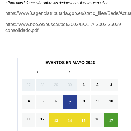
* Para más información sobre las deducciones fiscales consultar:
https://www3.agenciatributaria.gob.es/static_files/Se
https://www.boe.es/buscar/pdf/2002/BOE-A-2002-25039-
consolidado.pdf
EVENTOS EN MAYO 2026
27
28
29
30
1
2
3
4
5
6
8
9
10
7
11
12
16
13
14
15
17