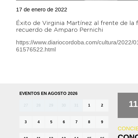
17 de enero de 2022
Éxito de Virginia Martínez al frente de 
recuerdo de Amparo Pernichi
https://www.diariocordoba.com/cultura/2022/0
61576522.html
EVENTOS EN AGOSTO 2026
11
27
28
29
30
31
1
2
3
4
5
6
7
8
9
CONCI
CONC