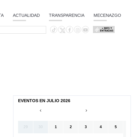
TA
ACTUALIDAD
TRANSPARENCIA
MECENAZGO
+ INFO Y
ENTRADAS
EVENTOS EN JULIO 2026
29
30
1
2
3
4
5