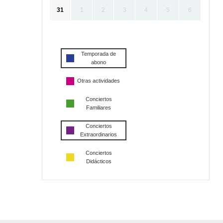
31
1
2
3
4
5
6
Temporada de
abono
Otras actividades
Conciertos
Familiares
Conciertos
Extraordinarios
Conciertos
Didácticos