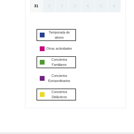
31
1
2
3
4
5
6
Temporada de
abono
Otras actividades
Conciertos
Familiares
Conciertos
Extraordinarios
Conciertos
Didácticos