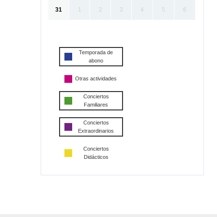
31
1
2
3
4
5
6
Temporada de
abono
Otras actividades
Conciertos
Familiares
Conciertos
Extraordinarios
Conciertos
Didácticos