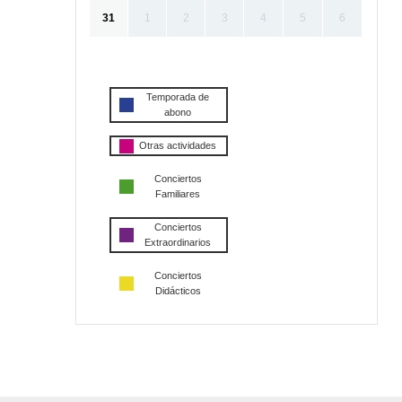
31
1
2
3
4
5
6
Temporada de
abono
Otras actividades
Conciertos
Familiares
Conciertos
Extraordinarios
Conciertos
Didácticos