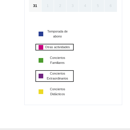
31
1
2
3
4
5
6
Temporada de
abono
Otras actividades
Conciertos
Familiares
Conciertos
Extraordinarios
Conciertos
Didácticos