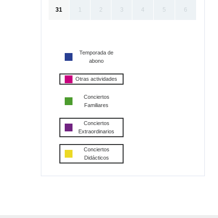
31
1
2
3
4
5
6
Temporada de
abono
Otras actividades
Conciertos
Familiares
Conciertos
Extraordinarios
Conciertos
Didácticos